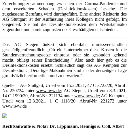
Zurechnungszusammenhang zwischen der Corona-Pandemie und
dem erweiterten Schaden (Desinfektionskosten) bestehe. Die
zugelassene Berufung wird durchgeführt. Eine andere Richterin des
AG Stuttgart ist der Auffassung ihres Kollegen nicht gefolgt. Im
Gegenteil: Sie hat die Desinfektionskosten dem Werkstattrisiko
zugeordnet und somit zugunsten des Geschädigten entschieden.
Das AG Siegen äußert sich ebenfalls unmissverständlich
geschädigtenfreundlich: „Ob ein Unternehmer diese Kosten in die
Stundenverrechnungssätze einpreist oder sie gesondert geltend
macht, obliegt seiner Entscheidung.“ Also auch hier gab es die
Desinfektionskosten ersetzt. Schließlich sagt das AG Kempten zur
Desinfektion: „Derartige Maßnahmen sind in der derzeitigen Lage
grundsätzlich erforderlich und zu erwarten.“
Quelle | AG Stuttgart, Urteil vom 15.2.2021, 47 C 3723/20, Abruf-
Nr. 220724 unter
www.iww.de
; AG Siegen, Urteil vom 8.3.2021,
14 C 1990/20, Abruf-Nr. 221134 unter
www.iww.de
; AG Kempten,
Urteil vom 12.3.2021, 1 C 1118/20, Abruf-Nr. 221272 unter
www.iww.de
Rechtsanwälte & Notar Dr. Lippmann, Hennigs & Coll.
Albert-