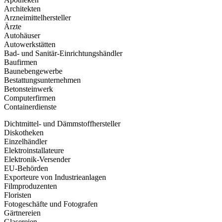
Architekten
Arzneimittelhersteller
Ärzte
Autohäuser
Autowerkstätten
Bad- und Sanitär-Einrichtungshändler
Baufirmen
Baunebengewerbe
Bestattungsunternehmen
Betonsteinwerk
Computerfirmen
Containerdienste
Dichtmittel- und Dämmstoffhersteller
Diskotheken
Einzelhändler
Elektroinstallateure
Elektronik-Versender
EU-Behörden
Exporteure von Industrieanlagen
Filmproduzenten
Floristen
Fotogeschäfte und Fotografen
Gärtnereien
Glasereien