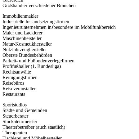
Großhändler verschiedener Branchen
Immobilienmakler
Industrielle Instandsetzungsfirmen
Ingenieurunternehmen insbesondere im Mobilfunkbereich
Maler und Lackierer
Maschinenhersteller
Natur-Kosmetikhersteller
Nutzfahrzeughersteller
Oberste Bundesbehörden
Parkett- und Fußbodenverlegefirmen
Profifußballer (1. Bundesliga)
Rechtsanwälte
Reinigungsfirmen
Reisebüros
Reiseveranstalter
Restaurants
Sportstudios
Städte und Gemeinden
Steuerberater
Stuckateurmeister
Theaterbetreiber (auch staatlich)
Therapeuten
Tischlerei und Möbelhersteller