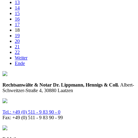
13
14
15
16
17
18
19
20
21
22
Weiter
Ende
Rechtsanwälte & Notar Dr. Lippmann, Hennigs & Coll.
Albert-
Schweitzer-Straße 4, 30880 Laatzen
Tel.: +49 (0) 511 - 9 83 90 - 0
Fax: +49 (0) 511 - 9 83 90 - 99