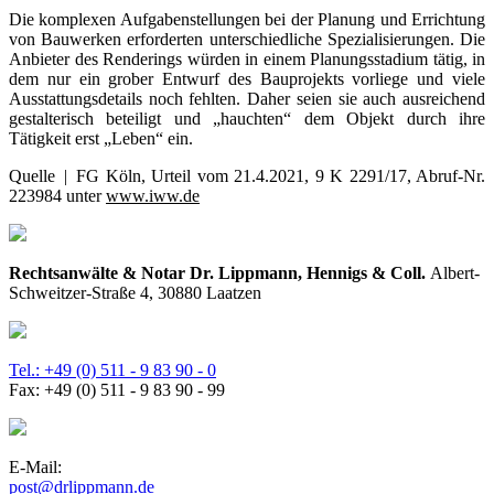
Die komplexen Aufgabenstellungen bei der Planung und Errichtung
von Bauwerken erforderten unterschiedliche Spezialisierungen. Die
Anbieter des Renderings würden in einem Planungsstadium tätig, in
dem nur ein grober Entwurf des Bauprojekts vorliege und viele
Ausstattungsdetails noch fehlten. Daher seien sie auch ausreichend
gestalterisch beteiligt und „hauchten“ dem Objekt durch ihre
Tätigkeit erst „Leben“ ein.
Quelle | FG Köln, Urteil vom 21.4.2021, 9 K 2291/17, Abruf-Nr.
223984 unter
www.iww.de
Rechtsanwälte & Notar Dr. Lippmann, Hennigs & Coll.
Albert-
Schweitzer-Straße 4, 30880 Laatzen
Tel.: +49 (0) 511 - 9 83 90 - 0
Fax: +49 (0) 511 - 9 83 90 - 99
E-Mail:
post@drlippmann.de