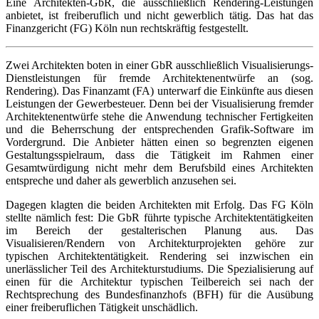
Eine Architekten-GbR, die ausschließlich Rendering-Leistungen
anbietet, ist freiberuflich und nicht gewerblich tätig. Das hat das
Finanzgericht (FG) Köln nun rechtskräftig festgestellt.
Zwei Architekten boten in einer GbR ausschließlich Visualisierungs-
Dienstleistungen für fremde Architektenentwürfe an (sog.
Rendering). Das Finanzamt (FA) unterwarf die Einkünfte aus diesen
Leistungen der Gewerbesteuer. Denn bei der Visualisierung fremder
Architektenentwürfe stehe die Anwendung technischer Fertigkeiten
und die Beherrschung der entsprechenden Grafik-Software im
Vordergrund. Die Anbieter hätten einen so begrenzten eigenen
Gestaltungsspielraum, dass die Tätigkeit im Rahmen einer
Gesamtwürdigung nicht mehr dem Berufsbild eines Architekten
entspreche und daher als gewerblich anzusehen sei.
Dagegen klagten die beiden Architekten mit Erfolg. Das FG Köln
stellte nämlich fest: Die GbR führte typische Architektentätigkeiten
im Bereich der gestalterischen Planung aus. Das
Visualisieren/Rendern von Architekturprojekten gehöre zur
typischen Architektentätigkeit. Rendering sei inzwischen ein
unerlässlicher Teil des Architekturstudiums. Die Spezialisierung auf
einen für die Architektur typischen Teilbereich sei nach der
Rechtsprechung des Bundesfinanzhofs (BFH) für die Ausübung
einer freiberuflichen Tätigkeit unschädlich.