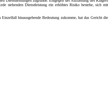
ellen Dienstleistungen zugrunde. Entgegen der Auffassung des Klägers
ede stehenden Dienstleistung ein erhöhtes Risiko bestehe, sich mit
en Einzelfall hinausgehende Bedeutung zukomme, hat das Gericht die