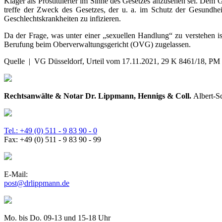
Kläger als Prostituierter im Sinne des Gesetzes anzusehen sei. Dem 
treffe der Zweck des Gesetzes, der u. a. im Schutz der Gesundheit
Geschlechtskrankheiten zu infizieren.
Da der Frage, was unter einer „sexuellen Handlung“ zu verstehen i
Berufung beim Oberverwaltungsgericht (OVG) zugelassen.
Quelle | VG Düsseldorf, Urteil vom 17.11.2021, 29 K 8461/18, PM
Rechtsanwälte & Notar Dr. Lippmann, Hennigs & Coll.
Albert-S
Tel.: +49 (0) 511 - 9 83 90 - 0
Fax: +49 (0) 511 - 9 83 90 - 99
E-Mail:
post@drlippmann.de
Mo. bis Do. 09-13 und 15-18 Uhr