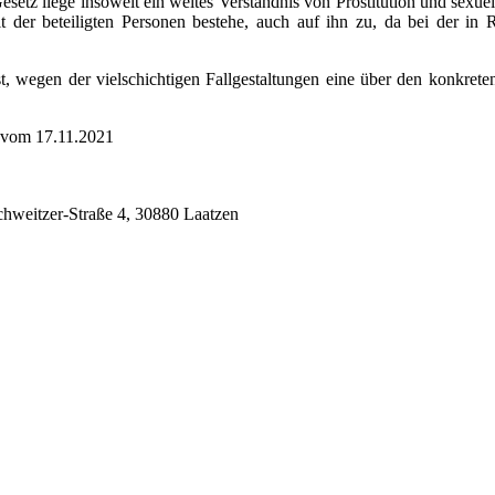
Gesetz liege insoweit ein weites Verständnis von Prostitution und sexu
 der beteiligten Personen bestehe, auch auf ihn zu, da bei der in R
st, wegen der vielschichtigen Fallgestaltungen eine über den konkret
 vom 17.11.2021
chweitzer-Straße 4, 30880 Laatzen