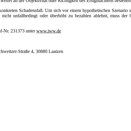
Zweifel an der Objektivität oder Richtigkeit des Erstgutachtens bestehe
konkreten Schadensfall. Um sich vor einem hypothetischen Szenario sc
s nicht unfallbedingt oder überhöht zu bezahlen ablehnt, muss der 
uf-Nr. 231373 unter
www.iww.de
chweitzer-Straße 4, 30880 Laatzen