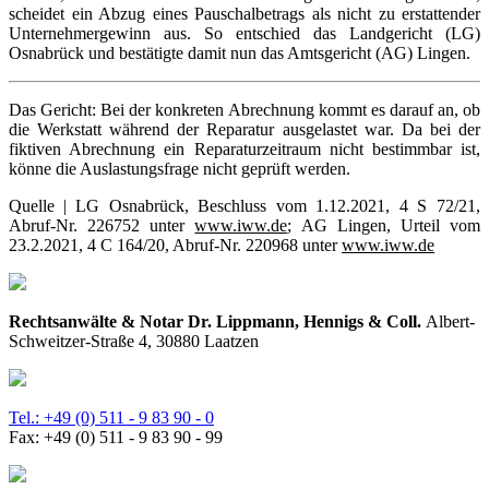
scheidet ein Abzug eines Pauschalbetrags als nicht zu erstattender
Unternehmergewinn aus. So entschied das Landgericht (LG)
Osnabrück und bestätigte damit nun das Amtsgericht (AG) Lingen.
Das Gericht: Bei der konkreten Abrechnung kommt es darauf an, ob
die Werkstatt während der Reparatur ausgelastet war. Da bei der
fiktiven Abrechnung ein Reparaturzeitraum nicht bestimmbar ist,
könne die Auslastungsfrage nicht geprüft werden.
Quelle | LG Osnabrück, Beschluss vom 1.12.2021, 4 S 72/21,
Abruf-Nr. 226752 unter
www.iww.de
; AG Lingen, Urteil vom
23.2.2021, 4 C 164/20, Abruf-Nr. 220968 unter
www.iww.de
Rechtsanwälte & Notar Dr. Lippmann, Hennigs & Coll.
Albert-
Schweitzer-Straße 4, 30880 Laatzen
Tel.: +49 (0) 511 - 9 83 90 - 0
Fax: +49 (0) 511 - 9 83 90 - 99