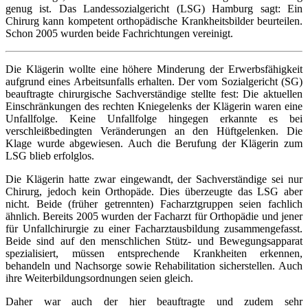
genug ist. Das Landessozialgericht (LSG) Hamburg sagt: Ein
Chirurg kann kompetent orthopädische Krankheitsbilder beurteilen.
Schon 2005 wurden beide Fachrichtungen vereinigt.
Die Klägerin wollte eine höhere Minderung der Erwerbsfähigkeit
aufgrund eines Arbeitsunfalls erhalten. Der vom Sozialgericht (SG)
beauftragte chirurgische Sachverständige stellte fest: Die aktuellen
Einschränkungen des rechten Kniegelenks der Klägerin waren eine
Unfallfolge. Keine Unfallfolge hingegen erkannte es bei
verschleißbedingten Veränderungen an den Hüftgelenken. Die
Klage wurde abgewiesen. Auch die Berufung der Klägerin zum
LSG blieb erfolglos.
Die Klägerin hatte zwar eingewandt, der Sachverständige sei nur
Chirurg, jedoch kein Orthopäde. Dies überzeugte das LSG aber
nicht. Beide (früher getrennten) Facharztgruppen seien fachlich
ähnlich. Bereits 2005 wurden der Facharzt für Orthopädie und jener
für Unfallchirurgie zu einer Facharztausbildung zusammengefasst.
Beide sind auf den menschlichen Stütz- und Bewegungsapparat
spezialisiert, müssen entsprechende Krankheiten erkennen,
behandeln und Nachsorge sowie Rehabilitation sicherstellen. Auch
ihre Weiterbildungsordnungen seien gleich.
Daher war auch der hier beauftragte und zudem sehr