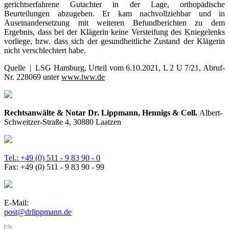
gerichtserfahrene Gutachter in der Lage, orthopädische
Beurteilungen abzugeben. Er kam nachvollziehbar und in
Auseinandersetzung mit weiteren Befundberichten zu dem
Ergebnis, dass bei der Klägerin keine Versteifung des Kniegelenks
vorliege, bzw. dass sich der gesundheitliche Zustand der Klägerin
nicht verschlechtert habe.
Quelle | LSG Hamburg, Urteil vom 6.10.2021, L 2 U 7/21, Abruf-
Nr. 228069 unter
www.iww.de
Rechtsanwälte & Notar Dr. Lippmann, Hennigs & Coll.
Albert-
Schweitzer-Straße 4, 30880 Laatzen
Tel.: +49 (0) 511 - 9 83 90 - 0
Fax: +49 (0) 511 - 9 83 90 - 99
E-Mail:
post@drlippmann.de