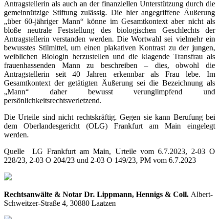
Antragstellerin als auch an der finanziellen Unterstützung durch die
gemeinnützige Stiftung zulässig. Die hier angegriffene Äußerung
„über 60-jähriger Mann“ könne im Gesamtkontext aber nicht als
bloße neutrale Feststellung des biologischen Geschlechts der
Antragstellerin verstanden werden. Die Wortwahl sei vielmehr ein
bewusstes Stilmittel, um einen plakativen Kontrast zu der jungen,
weiblichen Biologin herzustellen und die klagende Transfrau als
frauenhassenden Mann zu beschreiben – dies, obwohl die
Antragstellerin seit 40 Jahren erkennbar als Frau lebe. Im
Gesamtkontext der getätigten Äußerung sei die Bezeichnung als
„Mann“ daher bewusst verunglimpfend und
persönlichkeitsrechtsverletzend.
Die Urteile sind nicht rechtskräftig. Gegen sie kann Berufung bei
dem Oberlandesgericht (OLG) Frankfurt am Main eingelegt
werden.
Quelle LG Frankfurt am Main, Urteile vom 6.7.2023, 2-03 O
228/23, 2-03 O 204/23 und 2-03 O 149/23, PM vom 6.7.2023
Rechtsanwälte & Notar Dr. Lippmann, Hennigs & Coll.
Albert-
Schweitzer-Straße 4, 30880 Laatzen