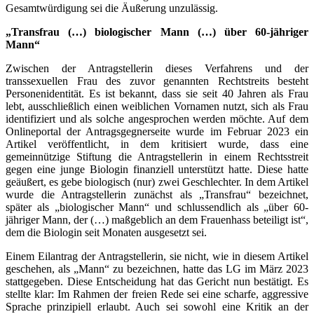
Gesamtwürdigung sei die Äußerung unzulässig.
„Transfrau (…) biologischer Mann (…) über 60-jähriger
Mann“
Zwischen der Antragstellerin dieses Verfahrens und der
transsexuellen Frau des zuvor genannten Rechtstreits besteht
Personenidentität. Es ist bekannt, dass sie seit 40 Jahren als Frau
lebt, ausschließlich einen weiblichen Vornamen nutzt, sich als Frau
identifiziert und als solche angesprochen werden möchte. Auf dem
Onlineportal der Antragsgegnerseite wurde im Februar 2023 ein
Artikel veröffentlicht, in dem kritisiert wurde, dass eine
gemeinnützige Stiftung die Antragstellerin in einem Rechtsstreit
gegen eine junge Biologin finanziell unterstützt hatte. Diese hatte
geäußert, es gebe biologisch (nur) zwei Geschlechter. In dem Artikel
wurde die Antragstellerin zunächst als „Transfrau“ bezeichnet,
später als „biologischer Mann“ und schlussendlich als „über 60-
jähriger Mann, der (…) maßgeblich an dem Frauenhass beteiligt ist“,
dem die Biologin seit Monaten ausgesetzt sei.
Einem Eilantrag der Antragstellerin, sie nicht, wie in diesem Artikel
geschehen, als „Mann“ zu bezeichnen, hatte das LG im März 2023
stattgegeben. Diese Entscheidung hat das Gericht nun bestätigt. Es
stellte klar: Im Rahmen der freien Rede sei eine scharfe, aggressive
Sprache prinzipiell erlaubt. Auch sei sowohl eine Kritik an der