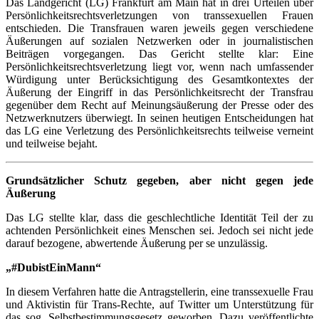
Das Landgericht (LG) Frankfurt am Main hat in drei Urteilen über
Persönlichkeitsrechtsverletzungen von transsexuellen Frauen
entschieden. Die Transfrauen waren jeweils gegen verschiedene
Äußerungen auf sozialen Netzwerken oder in journalistischen
Beiträgen vorgegangen. Das Gericht stellte klar: Eine
Persönlichkeitsrechtsverletzung liegt vor, wenn nach umfassender
Würdigung unter Berücksichtigung des Gesamtkontextes der
Äußerung der Eingriff in das Persönlichkeitsrecht der Transfrau
gegenüber dem Recht auf Meinungsäußerung der Presse oder des
Netzwerknutzers überwiegt. In seinen heutigen Entscheidungen hat
das LG eine Verletzung des Persönlichkeitsrechts teilweise verneint
und teilweise bejaht.
Grundsätzlicher Schutz gegeben, aber nicht gegen jede
Äußerung
Das LG stellte klar, dass die geschlechtliche Identität Teil der zu
achtenden Persönlichkeit eines Menschen sei. Jedoch sei nicht jede
darauf bezogene, abwertende Äußerung per se unzulässig.
„#DubistEinMann“
In diesem Verfahren hatte die Antragstellerin, eine transsexuelle Frau
und Aktivistin für Trans-Rechte, auf Twitter um Unterstützung für
das sog. Selbstbestimmungsgesetz geworben. Dazu veröffentlichte