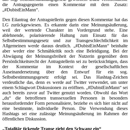
die Antragsgegnerin einen Kommentar mit dem Zusatz:
„#DubistEinMann“.
Den Eilantrag der Antragstellerin gegen diesen Kommentar hat das
LG zurückgewiesen. Es erkannte darin eine Meinungsäußerung,
weil der wertende Charakter im Vordergrund stehe. Eine
ablehnende, polarisierende Haltung zum Einsatz für das
Selbstbestimmungsgesetz und zur Transgeschlechtlichkeit im
Allgemeinen werde daraus deutlich. „#DubistEinMann“ beinhalte
aber weder eine Schmähkritik noch eine Beleidigung. Bei der
Abwägung der Meinungsfreiheit der Nutzerin gegenüber dem
Persönlichkeitsrecht der Antragstellerin sei zu berücksichtigen, dass
der Kommentar im Kontext der gesellschaftlichen
Auseinandersetzung über den Entwurf für ein sog.
Selbstbestimmungsgesetz erfolgt sei. Das Hashtag-Zeichen
verdeutliche das, denn es werde auf Twitter verwendet, um unter
einem Schlagwort Diskussionen zu eröffnen. „#DubistEinMann“ sei
auch bereits zuvor auf Twitter genutzt worden. Obwohl das Wort
„du“ die betroffenen transsexuellen Personen in besonders
herausfordernder Form personalisiere, beziehe es sich hier nicht auf
eine bestimmte, individuelle Person. Die Verwendung dieses
Hashtags sei eine zulässige Meinungsäußerung im Rahmen der
öffentlichen Diskussion.
„Totalitär tickende Transe zieht den Schwanz ein“