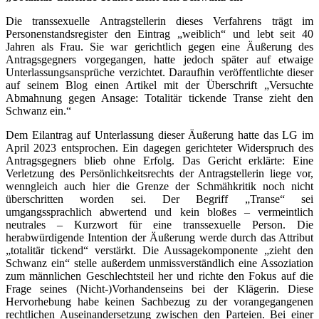
Die transsexuelle Antragstellerin dieses Verfahrens trägt im
Personenstandsregister den Eintrag „weiblich“ und lebt seit 40
Jahren als Frau. Sie war gerichtlich gegen eine Äußerung des
Antragsgegners vorgegangen, hatte jedoch später auf etwaige
Unterlassungsansprüche verzichtet. Daraufhin veröffentlichte dieser
auf seinem Blog einen Artikel mit der Überschrift „Versuchte
Abmahnung gegen Ansage: Totalitär tickende Transe zieht den
Schwanz ein.“
Dem Eilantrag auf Unterlassung dieser Äußerung hatte das LG im
April 2023 entsprochen. Ein dagegen gerichteter Widerspruch des
Antragsgegners blieb ohne Erfolg. Das Gericht erklärte: Eine
Verletzung des Persönlichkeitsrechts der Antragstellerin liege vor,
wenngleich auch hier die Grenze der Schmähkritik noch nicht
überschritten worden sei. Der Begriff „Transe“ sei
umgangssprachlich abwertend und kein bloßes – vermeintlich
neutrales – Kurzwort für eine transsexuelle Person. Die
herabwürdigende Intention der Äußerung werde durch das Attribut
„totalitär tickend“ verstärkt. Die Aussagekomponente „zieht den
Schwanz ein“ stelle außerdem unmissverständlich eine Assoziation
zum männlichen Geschlechtsteil her und richte den Fokus auf die
Frage seines (Nicht-)Vorhandenseins bei der Klägerin. Diese
Hervorhebung habe keinen Sachbezug zu der vorangegangenen
rechtlichen Auseinandersetzung zwischen den Parteien. Bei einer