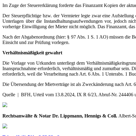
Im Zuge der Steuererklärung forderte das Finanzamt Kopien der ak
Der Steuerpflichtige bzw. der Vermieter legte zwar eine Aufstellu
Unterlagen über die Instandhaltungsaufwendungen vor, jedoch ni
vorherige Einwilligung der Mieter nicht möglich. Das Finanzamt, da
Nach der Abgabenordnung (hier: § 97 Abs. 1 S. 1 AO) müssen die Be
Einsicht und zur Prüfung vorlegen.
Verhältnismäßigkeit gewahrt
Die Vorlage von Urkunden unterliegt dem Verhältnismäßigkeitsgrunds
Inanspruchnahme erforderlich, verhältnismäßig und zumutbar sein. Die
erforderlich, weil die Verarbeitung nach Art. 6 Abs. 1 Unterabs. 1 Bu
Die Übersendung der Mietverträge ist als Zweckänderung nach Art. 
Quelle | BFH, Urteil vom 13.8.2024, IX R 6/23, Abruf-Nr. 244406 
Rechtsanwälte & Notar Dr. Lippmann, Hennigs & Coll.
Albert-S