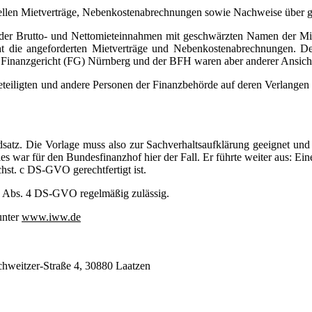
tuellen Mietverträge, Nebenkostenabrechnungen sowie Nachweise über
ng der Brutto- und Nettomieteinnahmen mit geschwärzten Namen der M
cht die angeforderten Mietverträge und Nebenkostenabrechnungen.
s Finanzgericht (FG) Nürnberg und der BFH waren aber anderer Ansich
teiligten und andere Personen der Finanzbehörde auf deren Verlange
atz. Die Vorlage muss also zur Sachverhaltsaufklärung geeignet und 
s war für den Bundesfinanzhof hier der Fall. Er führte weiter aus: Eine
chst. c DS-GVO gerechtfertigt ist.
6 Abs. 4 DS-GVO regelmäßig zulässig.
unter
www.iww.de
chweitzer-Straße 4, 30880 Laatzen