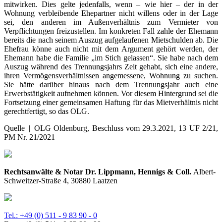
mitwirken. Dies gelte jedenfalls, wenn – wie hier – der in der
Wohnung verbleibende Ehepartner nicht willens oder in der Lage
sei, den anderen im Außenverhältnis zum Vermieter von
Verpflichtungen freizustellen. Im konkreten Fall zahle der Ehemann
bereits die nach seinem Auszug aufgelaufenen Mietschulden ab. Die
Ehefrau könne auch nicht mit dem Argument gehört werden, der
Ehemann habe die Familie „im Stich gelassen“. Sie habe nach dem
Auszug während des Trennungsjahrs Zeit gehabt, sich eine andere,
ihren Vermögensverhältnissen angemessene, Wohnung zu suchen.
Sie hätte darüber hinaus nach dem Trennungsjahr auch eine
Erwerbstätigkeit aufnehmen können. Vor diesem Hintergrund sei die
Fortsetzung einer gemeinsamen Haftung für das Mietverhältnis nicht
gerechtfertigt, so das OLG.
Quelle | OLG Oldenburg, Beschluss vom 29.3.2021, 13 UF 2/21,
PM Nr. 21/2021
Rechtsanwälte & Notar Dr. Lippmann, Hennigs & Coll.
Albert-
Schweitzer-Straße 4, 30880 Laatzen
Tel.: +49 (0) 511 - 9 83 90 - 0