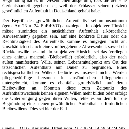
Begründung hat es im Wesentlichen ausgeführt, dass die deutsche
Gerichtsbarkeit gegeben sei, weil der Erblasser seinen (letzten)
gewöhnlichen Aufenthalt in Deutschland gehabt habe.
Der Begriff des „gewöhnlichen Aufenthalts“ sei unionsautonom
(gem. Art 23 u. 24 EuErbVO) auszulegen. In objektiver Hinsicht
müsse zumindest ein tatsächlicher Aufenthalt („körperliche
Anwesenheit“) gegeben sein, auf eine konkrete Dauer oder die
Rechtmäßigkeit des Aufenthalts komme es hingegen nicht an.
Unschädlich sei auch eine vorübergehende Abwesenheit, soweit ein
Rückkehrwille bestand. In subjektiver Hinsicht sei das Vorliegen
eines animus manendi (Bleibewille) erforderlich, also der nach
außen manifestierte Wille, seinen Lebensmittelpunkt am Ort des
tatsächlichen Aufenthalts auf Dauer zu begründen. Eines
rechtsgeschäftlichen Willens bedürfe es insoweit nicht. Werden
pflegebedürftige Personen in ausländischen Pflegeheimen
untergebracht, komme es ebenfalls grundsätzlich auf deren
Bleibewillen an. Könnten diese zum Zeitpunkt des
Aufenthaltswechsels keinen eigenen Willen mehr bilden oder erfolgt
die Unterbringung gegen ihren Willen, fehle es an dem für die
Begründung eines neuen gewöhnlichen Aufenthalts erforderlichen
Bleibewillens. Dies sei hier der Fall.
Quelle | OLG Karlsruhe, Urteil vom 22.7.2024, 14 W 50/24 Wx,