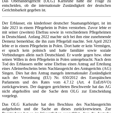
Das Oberlandesgericht (OLG) Karlsruhe hatte die Frage zu
entscheiden, ob die internationale Zuständigkeit der deutschen
Gerichtsbarkeit gegeben ist.
Der Erblasser, ein kinderloser deutscher Staatsangehöriger, ist im
Jahr 2023 in einem Pflegeheim in Polen verstorben. Zuvor lebte er
mit seiner (zweiten) Ehefrau sowie in verschiedenen Pflegeheimen
in Deutschland. Anfang 2022 machte sich bei ihm eine zunehmende
Demenz bemerkbar, die ihn zum Pflegefall machte. Seit April 2023
lebte er in einem Pflegeheim in Polen. Dort hatte er kein Vermögen,
er sprach kein polnisch und hatte familiäre sowie soziale
Verbindungen allein nach Deutschland. Er wurde gegen bzw. ohne
seinen Willen in dem Pflegeheim in Polen untergebracht. Nach dem
Tod des Erblassers stellte seine Ehefrau einen Antrag auf Erteilung
eines Alleinerbscheins beim Nachlassgericht des Amtsgerichts (AG)
Singen. Dies hat den Antrag mangels internationaler Zuständigkeit
nach der Verordnung (EU) Nr. 650/2012 des Europäischen
Parlaments und des Rates vom 4.7.12 (Art. 4 EuErbVO)
zurückgewiesen. Der dagegen gerichteten Beschwerde hat das AG
nicht abgeholfen und die Sache dem OLG zur Entscheidung
vorgelegt.
Das OLG Karlsruhe hat den Beschluss des Nachlassgerichts
aufgehoben und die Sache an dieses zurückverwiesen. Zur