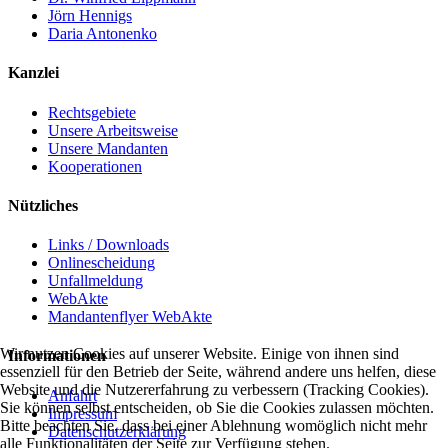
Jörn Hennigs
Daria Antonenko
Kanzlei
Rechtsgebiete
Unsere Arbeitsweise
Unsere Mandanten
Kooperationen
Nützliches
Links / Downloads
Onlinescheidung
Unfallmeldung
WebAkte
Mandantenflyer WebAkte
Wir nutzen Cookies auf unserer Website. Einige von ihnen sind
Informationen
essenziell für den Betrieb der Seite, während andere uns helfen, diese
Website und die Nutzererfahrung zu verbessern (Tracking Cookies).
Anfahrt
Sie können selbst entscheiden, ob Sie die Cookies zulassen möchten.
Impressum
Bitte beachten Sie, dass bei einer Ablehnung womöglich nicht mehr
Datenschutzerklärung
alle Funktionalitäten der Seite zur Verfügung stehen.