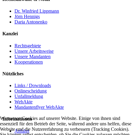
Dr. Winfried Lippmann
Jörn Hennigs
Daria Antonenko
Kanzlei
Rechtsgebiete
Unsere Arbeitsweise
Unsere Mandanten
Kooperationen
Nützliches
Links / Downloads
Onlinescheidung
Unfallmeldung
WebAkte
Mandantenflyer WebAkte
Wir nutzen Cookies auf unserer Website. Einige von ihnen sind
Informationen
essenziell für den Betrieb der Seite, während andere uns helfen, diese
Website und die Nutzererfahrung zu verbessern (Tracking Cookies).
Anfahrt
Sie können selbst entscheiden, ob Sie die Cookies zulassen möchten.