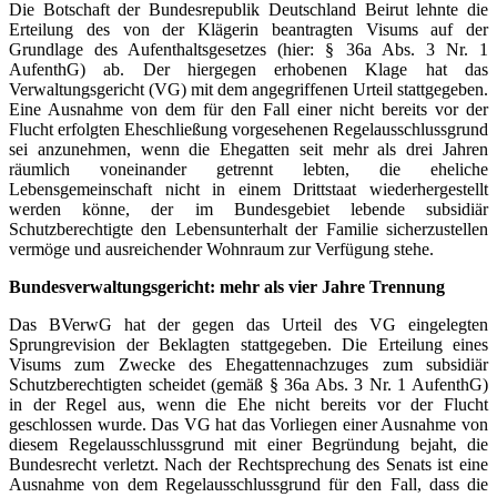
Die Botschaft der Bundesrepublik Deutschland Beirut lehnte die
Erteilung des von der Klägerin beantragten Visums auf der
Grundlage des Aufenthaltsgesetzes (hier: § 36a Abs. 3 Nr. 1
AufenthG) ab. Der hiergegen erhobenen Klage hat das
Verwaltungsgericht (VG) mit dem angegriffenen Urteil stattgegeben.
Eine Ausnahme von dem für den Fall einer nicht bereits vor der
Flucht erfolgten Eheschließung vorgesehenen Regelausschlussgrund
sei anzunehmen, wenn die Ehegatten seit mehr als drei Jahren
räumlich voneinander getrennt lebten, die eheliche
Lebensgemeinschaft nicht in einem Drittstaat wiederhergestellt
werden könne, der im Bundesgebiet lebende subsidiär
Schutzberechtigte den Lebensunterhalt der Familie sicherzustellen
vermöge und ausreichender Wohnraum zur Verfügung stehe.
Bundesverwaltungsgericht: mehr als vier Jahre Trennung
Das BVerwG hat der gegen das Urteil des VG eingelegten
Sprungrevision der Beklagten stattgegeben. Die Erteilung eines
Visums zum Zwecke des Ehegattennachzuges zum subsidiär
Schutzberechtigten scheidet (gemäß § 36a Abs. 3 Nr. 1 AufenthG)
in der Regel aus, wenn die Ehe nicht bereits vor der Flucht
geschlossen wurde. Das VG hat das Vorliegen einer Ausnahme von
diesem Regelausschlussgrund mit einer Begründung bejaht, die
Bundesrecht verletzt. Nach der Rechtsprechung des Senats ist eine
Ausnahme von dem Regelausschlussgrund für den Fall, dass die