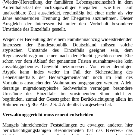
(Wieder-)Herstellung der familiären Lebensgemeinschaft in dem
Aufenthaltsstaat des nachzugswilligen Ehegatten – wie hier – auf
unabsehbare Zeit ausscheidet, regelmäßig bei einer mehr als vier
Jahre andauernden Trennung der Ehegatten anzunehmen. Dieser
Ausgleich der Interessen ist unter den Vorbehalt besonderer
Umstände des Einzelfalls gestellt.
Wegen der Bedeutung der einem Familiennachzug widerstreitenden
Interessen der Bundesrepublik Deutschland müssen solche
atypischen Umstände des Einzelfalls geeignet sein, dem
Regelausschlussgrund einer nach der Flucht geschlossenen Ehe
schon vor dem Ablauf der genannten Fristen ausnahmsweise kein
ausschlaggebendes Gewicht beizumessen. Von einer derartigen
Atypik kann indes weder im Fall der Sicherstellung des
Lebensunterhalts der Bedarfsgemeinschaft noch im Fall des
Vorhaltens ausreichenden Wohnraums ausgegangen werden. Allein
derartige migrationstypische Sachverhalte vermögen besondere
Umstände des Einzelfalls im vorstehenden Sinne nicht zu
begründen, zumal der Gesetzgeber ihre Berücksichtigung allein im
Rahmen von § 36a Abs. 2 S. 4 AufenthG vorgesehen hat.
Verwaltungsgericht muss erneut entscheiden
Mangels hinreichender Feststellungen zu etwaigen anderen hier
berücksichtigungsfähigen Besonderheiten hat das BVerwG das