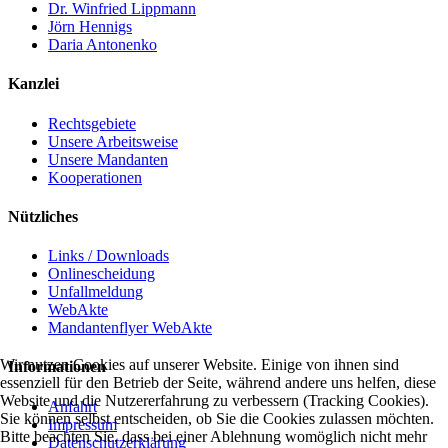
Dr. Winfried Lippmann
Jörn Hennigs
Daria Antonenko
Kanzlei
Rechtsgebiete
Unsere Arbeitsweise
Unsere Mandanten
Kooperationen
Nützliches
Links / Downloads
Onlinescheidung
Unfallmeldung
WebAkte
Mandantenflyer WebAkte
Wir nutzen Cookies auf unserer Website. Einige von ihnen sind
Informationen
essenziell für den Betrieb der Seite, während andere uns helfen, diese
Website und die Nutzererfahrung zu verbessern (Tracking Cookies).
Anfahrt
Sie können selbst entscheiden, ob Sie die Cookies zulassen möchten.
Impressum
Bitte beachten Sie, dass bei einer Ablehnung womöglich nicht mehr
Datenschutzerklärung