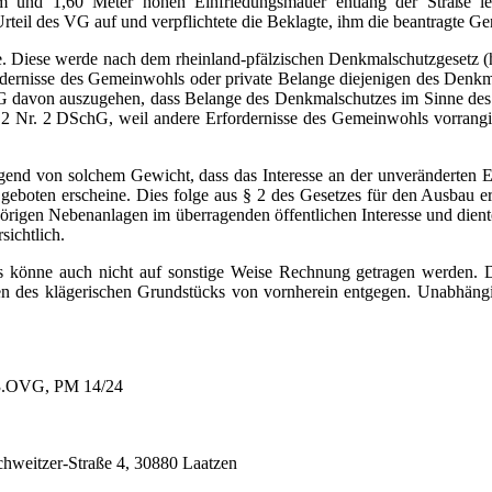
em und 1,60 Meter hohen Einfriedungsmauer entlang der Straße le
eil des VG auf und verpflichtete die Beklagte, ihm die beantragte Ge
. Diese werde nach dem rheinland-pfälzischen Denkmalschutzgesetz (h
rdernisse des Gemeinwohls oder private Belange diejenigen des Denk
G davon auszugehen, dass Belange des Denkmalschutzes im Sinne de
. 2 Nr. 2 DSchG, weil andere Erfordernisse des Gemeinwohls vorrangi
liegend von solchem Gewicht, dass das Interesse an der unveränderten
eboten erscheine. Dies folge aus § 2 des Gesetzes für den Ausbau 
rigen Nebenanlagen im überragenden öffentlichen Interesse und diente
ichtlich.
 könne auch nicht auf sonstige Weise Rechnung getragen werden. D
len des klägerischen Grundstücks von vornherein entgegen. Unabhängi
23.OVG, PM 14/24
chweitzer-Straße 4, 30880 Laatzen