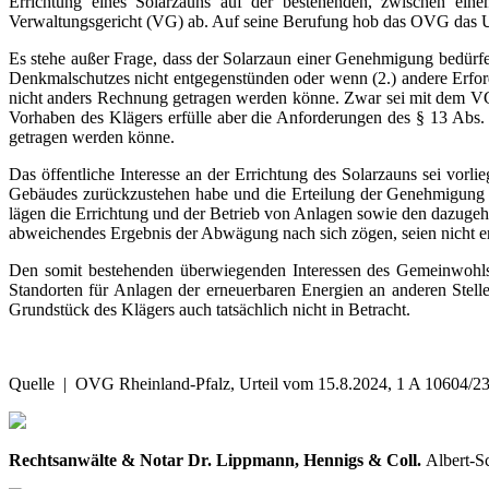
Errichtung eines Solarzauns auf der bestehenden, zwischen ein
Verwaltungsgericht (VG) ab. Auf seine Berufung hob das OVG das Urt
Es stehe außer Frage, dass der Solarzaun einer Genehmigung bedürfe
Denkmalschutzes nicht entgegenstünden oder wenn (2.) andere Erfo
nicht anders Rechnung getragen werden könne. Zwar sei mit dem V
Vorhaben des Klägers erfülle aber die Anforderungen des § 13 Abs
getragen werden könne.
Das öffentliche Interesse an der Errichtung des Solarzauns sei vor
Gebäudes zurückzustehen habe und die Erteilung der Genehmigung g
lägen die Errichtung und der Betrieb von Anlagen sowie den dazugehö
abweichendes Ergebnis der Abwägung nach sich zögen, seien nicht ers
Den somit bestehenden überwiegenden Interessen des Gemeinwohls
Standorten für Anlagen der erneuerbaren Energien an anderen Stel
Grundstück des Klägers auch tatsächlich nicht in Betracht.
Quelle | OVG Rheinland-Pfalz, Urteil vom 15.8.2024, 1 A 10604/
Rechtsanwälte & Notar Dr. Lippmann, Hennigs & Coll.
Albert-S