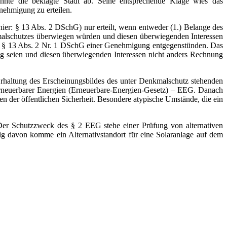
hnte die beklagte Stadt ab. Seine entsprechende Klage wies das
nehmigung zu erteilen.
ier: § 13 Abs. 2 DSchG) nur erteilt, wenn entweder (1.) Belange des
malschutzes überwiegen würden und diesen überwiegenden Interessen
s § 13 Abs. 2 Nr. 1 DSchG einer Genehmigung entgegenstünden. Das
g seien und diesen überwiegenden Interessen nicht anders Rechnung
 Erhaltung des Erscheinungsbildes des unter Denkmalschutz stehenden
erneuerbarer Energien (Erneuerbare-Energien-Gesetz) – EEG. Danach
n der öffentlichen Sicherheit. Besondere atypische Umstände, die ein
er Schutzzweck des § 2 EEG stehe einer Prüfung von alternativen
g davon komme ein Alternativstandort für eine Solaranlage auf dem