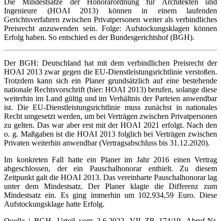
Die Mindestsätze der Honorarordnung für Architekten und
Ingenieure (HOAI 2013) können in einem laufenden
Gerichtsverfahren zwischen Privatpersonen weiter als verbindliches
Preisrecht anzuwenden sein. Folge: Aufstockungsklagen können
Erfolg haben. So entschied es der Bundesgerichtshof (BGH).
Der BGH: Deutschland hat mit dem verbindlichen Preisrecht der
HOAI 2013 zwar gegen die EU-Dienstleistungsrichtlinie verstoßen.
Trotzdem kann sich ein Planer grundsätzlich auf eine bestehende
nationale Rechtsvorschrift (hier: HOAI 2013) berufen, solange diese
weiterhin im Land gültig und im Verhältnis der Parteien anwendbar
ist. Die EU-Dienstleistungsrichtlinie muss zunächst in nationales
Recht umgesetzt werden, um bei Verträgen zwischen Privatpersonen
zu gelten. Das war aber erst mit der HOAI 2021 erfolgt. Nach den
o. g. Maßgaben ist die HOAI 2013 folglich bei Verträgen zwischen
Privaten weiterhin anwendbar (Vertragsabschluss bis 31.12.2020).
Im konkreten Fall hatte ein Planer im Jahr 2016 einen Vertrag
abgeschlossen, der ein Pauschalhonorar enthielt. Zu diesem
Zeitpunkt galt die HOAI 2013. Das vereinbarte Pauschalhonorar lag
unter dem Mindestsatz. Der Planer klagte die Differenz zum
Mindestsatz ein. Es ging immerhin um 102.934,59 Euro. Diese
Aufstockungsklage hatte Erfolg.
Quelle | BGH, Urteil vom 2.6.2022, VII ZR 174/19, Abruf-Nr.