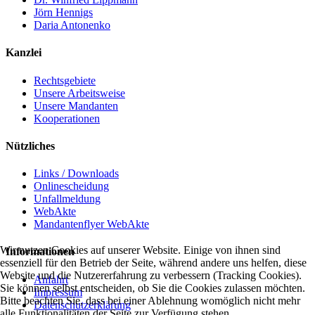
Jörn Hennigs
Daria Antonenko
Kanzlei
Rechtsgebiete
Unsere Arbeitsweise
Unsere Mandanten
Kooperationen
Nützliches
Links / Downloads
Onlinescheidung
Unfallmeldung
WebAkte
Mandantenflyer WebAkte
Wir nutzen Cookies auf unserer Website. Einige von ihnen sind
Informationen
essenziell für den Betrieb der Seite, während andere uns helfen, diese
Website und die Nutzererfahrung zu verbessern (Tracking Cookies).
Anfahrt
Sie können selbst entscheiden, ob Sie die Cookies zulassen möchten.
Impressum
Bitte beachten Sie, dass bei einer Ablehnung womöglich nicht mehr
Datenschutzerklärung
alle Funktionalitäten der Seite zur Verfügung stehen.