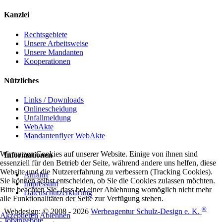
Kanzlei
Rechtsgebiete
Unsere Arbeitsweise
Unsere Mandanten
Kooperationen
Nützliches
Links / Downloads
Onlinescheidung
Unfallmeldung
WebAkte
Mandantenflyer WebAkte
Wir nutzen Cookies auf unserer Website. Einige von ihnen sind
Informationen
essenziell für den Betrieb der Seite, während andere uns helfen, diese
Website und die Nutzererfahrung zu verbessern (Tracking Cookies).
Anfahrt
Sie können selbst entscheiden, ob Sie die Cookies zulassen möchten.
Impressum
Bitte beachten Sie, dass bei einer Ablehnung womöglich nicht mehr
Datenschutzerklärung
alle Funktionalitäten der Seite zur Verfügung stehen.
®
Webdesign: © 2008 - 2026
Werbeagentur Schulz-Design e. K.
Akzeptieren
Ablehnen
Jobangebote