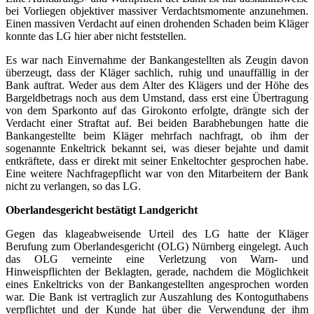
bei Vorliegen objektiver massiver Verdachtsmomente anzunehmen.
Einen massiven Verdacht auf einen drohenden Schaden beim Kläger
konnte das LG hier aber nicht feststellen.
Es war nach Einvernahme der Bankangestellten als Zeugin davon
überzeugt, dass der Kläger sachlich, ruhig und unauffällig in der
Bank auftrat. Weder aus dem Alter des Klägers und der Höhe des
Bargeldbetrags noch aus dem Umstand, dass erst eine Übertragung
von dem Sparkonto auf das Girokonto erfolgte, drängte sich der
Verdacht einer Straftat auf. Bei beiden Barabhebungen hatte die
Bankangestellte beim Kläger mehrfach nachfragt, ob ihm der
sogenannte Enkeltrick bekannt sei, was dieser bejahte und damit
entkräftete, dass er direkt mit seiner Enkeltochter gesprochen habe.
Eine weitere Nachfragepflicht war von den Mitarbeitern der Bank
nicht zu verlangen, so das LG.
Oberlandesgericht bestätigt Landgericht
Gegen das klageabweisende Urteil des LG hatte der Kläger
Berufung zum Oberlandesgericht (OLG) Nürnberg eingelegt. Auch
das OLG verneinte eine Verletzung von Warn- und
Hinweispflichten der Beklagten, gerade, nachdem die Möglichkeit
eines Enkeltricks von der Bankangestellten angesprochen worden
war. Die Bank ist vertraglich zur Auszahlung des Kontoguthabens
verpflichtet und der Kunde hat über die Verwendung der ihm