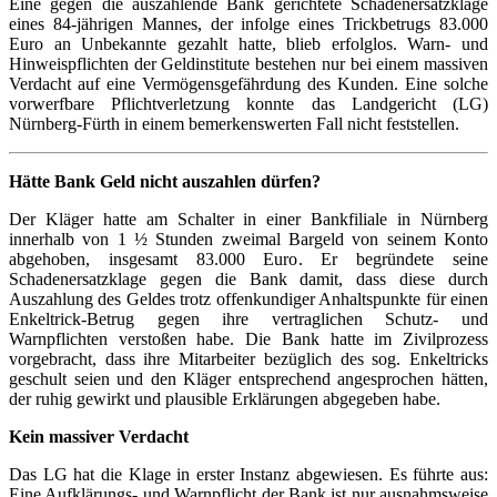
Eine gegen die auszahlende Bank gerichtete Schadenersatzklage
eines 84-jährigen Mannes, der infolge eines Trickbetrugs 83.000
Euro an Unbekannte gezahlt hatte, blieb erfolglos. Warn- und
Hinweispflichten der Geldinstitute bestehen nur bei einem massiven
Verdacht auf eine Vermögensgefährdung des Kunden. Eine solche
vorwerfbare Pflichtverletzung konnte das Landgericht (LG)
Nürnberg-Fürth in einem bemerkenswerten Fall nicht feststellen.
Hätte Bank Geld nicht auszahlen dürfen?
Der Kläger hatte am Schalter in einer Bankfiliale in Nürnberg
innerhalb von 1 ½ Stunden zweimal Bargeld von seinem Konto
abgehoben, insgesamt 83.000 Euro. Er begründete seine
Schadenersatzklage gegen die Bank damit, dass diese durch
Auszahlung des Geldes trotz offenkundiger Anhaltspunkte für einen
Enkeltrick-Betrug gegen ihre vertraglichen Schutz- und
Warnpflichten verstoßen habe. Die Bank hatte im Zivilprozess
vorgebracht, dass ihre Mitarbeiter bezüglich des sog. Enkeltricks
geschult seien und den Kläger entsprechend angesprochen hätten,
der ruhig gewirkt und plausible Erklärungen abgegeben habe.
Kein massiver Verdacht
Das LG hat die Klage in erster Instanz abgewiesen. Es führte aus:
Eine Aufklärungs- und Warnpflicht der Bank ist nur ausnahmsweise