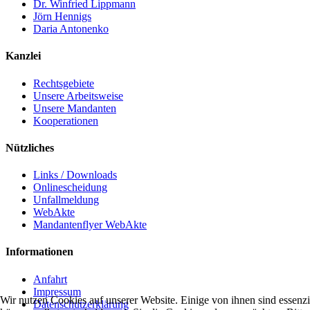
Dr. Winfried Lippmann
Jörn Hennigs
Daria Antonenko
Kanzlei
Rechtsgebiete
Unsere Arbeitsweise
Unsere Mandanten
Kooperationen
Nützliches
Links / Downloads
Onlinescheidung
Unfallmeldung
WebAkte
Mandantenflyer WebAkte
Informationen
Anfahrt
Impressum
Wir nutzen Cookies auf unserer Website. Einige von ihnen sind essenzi
Datenschutzerklärung