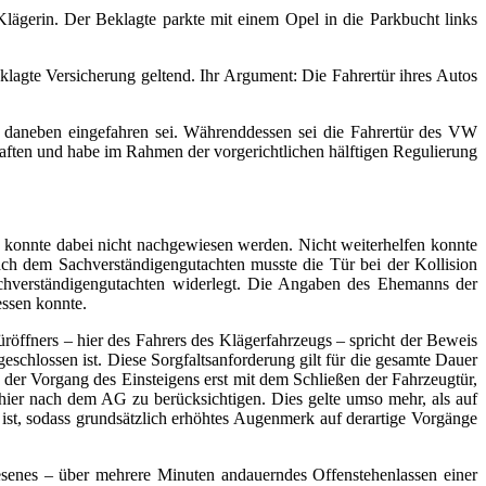
lägerin. Der Beklagte parkte mit einem Opel in die Parkbucht links
klagte Versicherung geltend. Ihr Argument: Die Fahrertür ihres Autos
 daneben eingefahren sei. Währenddessen sei die Fahrertür des VW
haften und habe im Rahmen der vorgerichtlichen hälftigen Regulierung
 konnte dabei nicht nachgewiesen werden. Nicht weiterhelfen konnte
ach dem Sachverständigengutachten musste die Tür bei der Kollision
chverständigengutachten widerlegt. Die Angaben des Ehemanns der
essen konnte.
üröffners – hier des Fahrers des Klägerfahrzeugs – spricht der Beweis
eschlossen ist. Diese Sorgfaltsanforderung gilt für die gesamte Dauer
 der Vorgang des Einsteigens erst mit dem Schließen der Fahrzeugtür,
hier nach dem AG zu berücksichtigen. Dies gelte umso mehr, als auf
ist, sodass grundsätzlich erhöhtes Augenmerk auf derartige Vorgänge
esenes – über mehrere Minuten andauerndes Offenstehenlassen einer