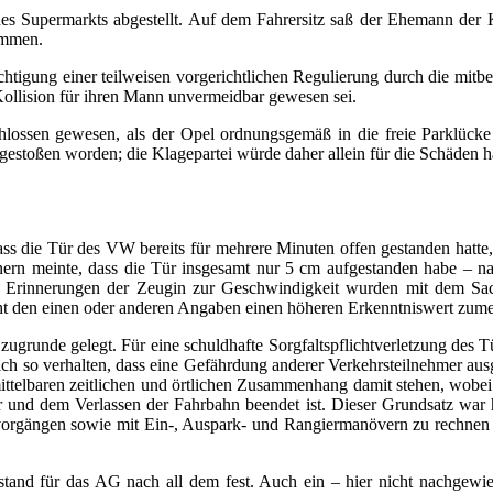
s Supermarkts abgestellt. Auf dem Fahrersitz saß der Ehemann der K
ammen.
htigung einer teilweisen vorgerichtlichen Regulierung durch die mitbe
Kollision für ihren Mann unvermeidbar gewesen sei.
lossen gewesen, als der Opel ordnungsgemäß in die freie Parklücke
 gestoßen worden; die Klagepartei würde daher allein für die Schäden 
 die Tür des VW bereits für mehrere Minuten offen gestanden hatte,
innern meinte, dass die Tür insgesamt nur 5 cm aufgestanden habe – n
e Erinnerungen der Zeugin zur Geschwindigkeit wurden mit dem Sa
cht den einen oder anderen Angaben einen höheren Erkenntniswert zum
ugrunde gelegt. Für eine schuldhafte Sorgfaltspflichtverletzung des T
sich so verhalten, dass eine Gefährdung anderer Verkehrsteilnehmer ausg
nmittelbaren zeitlichen und örtlichen Zusammenhang damit stehen, wobei
r und dem Verlassen der Fahrbahn beendet ist. Dieser Grundsatz war 
evorgängen sowie mit Ein-, Auspark- und Rangiermanövern zu rechnen 
 stand für das AG nach all dem fest. Auch ein – hier nicht nachgewi