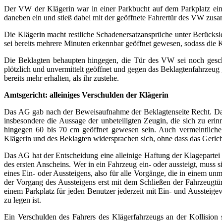
Der VW der Klägerin war in einer Parkbucht auf dem Parkplatz eine
daneben ein und stieß dabei mit der geöffnete Fahrertür des VW zus
Die Klägerin macht restliche Schadenersatzansprüche unter Berücksic
sei bereits mehrere Minuten erkennbar geöffnet gewesen, sodass die 
Die Beklagten behaupten hingegen, die Tür des VW sei noch gesch
plötzlich und unvermittelt geöffnet und gegen das Beklagtenfahrzeug
bereits mehr erhalten, als ihr zustehe.
Amtsgericht: alleiniges Verschulden der Klägerin
Das AG gab nach der Beweisaufnahme der Beklagtenseite Recht. Dass
insbesondere die Aussage der unbeteiligten Zeugin, die sich zu er
hingegen 60 bis 70 cm geöffnet gewesen sein. Auch vermeintlich
Klägerin und des Beklagten widersprachen sich, ohne dass das Geri
Das AG hat der Entscheidung eine alleinige Haftung der Klagepartei z
des ersten Anscheins. Wer in ein Fahrzeug ein- oder aussteigt, muss 
eines Ein- oder Aussteigens, also für alle Vorgänge, die in einem u
der Vorgang des Aussteigens erst mit dem Schließen der Fahrzeugtü
einem Parkplatz für jeden Benutzer jederzeit mit Ein- und Aussteig
zu legen ist.
Ein Verschulden des Fahrers des Klägerfahrzeugs an der Kollision