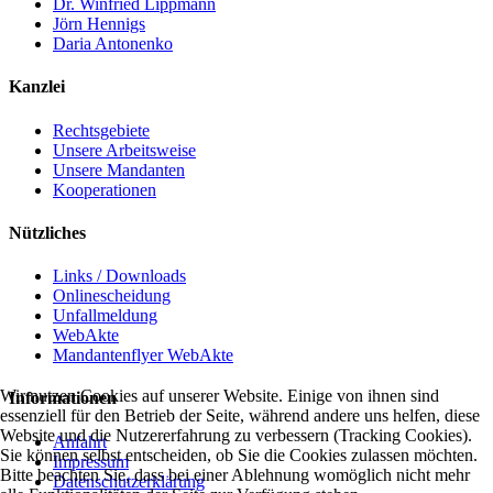
Dr. Winfried Lippmann
Jörn Hennigs
Daria Antonenko
Kanzlei
Rechtsgebiete
Unsere Arbeitsweise
Unsere Mandanten
Kooperationen
Nützliches
Links / Downloads
Onlinescheidung
Unfallmeldung
WebAkte
Mandantenflyer WebAkte
Wir nutzen Cookies auf unserer Website. Einige von ihnen sind
Informationen
essenziell für den Betrieb der Seite, während andere uns helfen, diese
Website und die Nutzererfahrung zu verbessern (Tracking Cookies).
Anfahrt
Sie können selbst entscheiden, ob Sie die Cookies zulassen möchten.
Impressum
Bitte beachten Sie, dass bei einer Ablehnung womöglich nicht mehr
Datenschutzerklärung