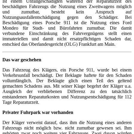
Ist einem Unfallgeschädigten während der Reparaturzeit des
beschädigten Fahrzeugs die Nutzung eines Zweitwagens möglich
und zumutbar, besteht kein Anspruch auf
Nutzungsausfallentschädigung gegen den Schädiger. Bei
Beschädigung eines Porsche 911 ist die Nutzung eines Ford
Mondeo für Stadt- und Bürofahrten zumutbar. Die damit
verbundene Einschränkung des Fahrvergnügens stellt einen
immateriellen und damit nicht ersatzpflichtigen Schaden dar,
entschied das Oberlandesgericht (OLG) Frankfurt am Main.
Das war geschehen
Das Fahrzeug des Klägers, ein Porsche 911, wurde bei einem
Verkehrsunfall beschädigt. Der Beklagte haftete für den Schaden
vollumfänglich. Der Beklagte glich einen Teil des geltend
gemachten Schadens aus. Mit seiner Klage begehrt der Kläger u.a.
Ausgleich der verbliebenen Differenz zu den tatsächlich
entstandenen Reparaturkosten und Nutzungsentschädigung für 112
Tage Reparaturzeit.
Privater Fuhrpark war vorhanden
Der Kläger verweist darauf, dass ihm die Nutzung eines anderen
Fahrzeugs nicht möglich bzw. nicht zumutbar gewesen sei. Ihm
gehörten zwar noch weitere vier Fahrzeuge. Zwei davon würden