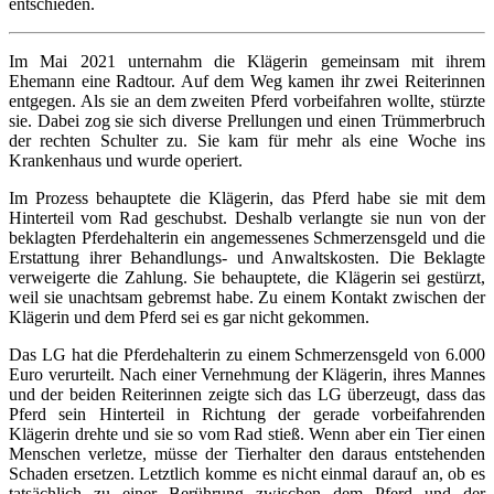
entschieden.
Im Mai 2021 unternahm die Klägerin gemeinsam mit ihrem
Ehemann eine Radtour. Auf dem Weg kamen ihr zwei Reiterinnen
entgegen. Als sie an dem zweiten Pferd vorbeifahren wollte, stürzte
sie. Dabei zog sie sich diverse Prellungen und einen Trümmerbruch
der rechten Schulter zu. Sie kam für mehr als eine Woche ins
Krankenhaus und wurde operiert.
Im Prozess behauptete die Klägerin, das Pferd habe sie mit dem
Hinterteil vom Rad geschubst. Deshalb verlangte sie nun von der
beklagten Pferdehalterin ein angemessenes Schmerzensgeld und die
Erstattung ihrer Behandlungs- und Anwaltskosten. Die Beklagte
verweigerte die Zahlung. Sie behauptete, die Klägerin sei gestürzt,
weil sie unachtsam gebremst habe. Zu einem Kontakt zwischen der
Klägerin und dem Pferd sei es gar nicht gekommen.
Das LG hat die Pferdehalterin zu einem Schmerzensgeld von 6.000
Euro verurteilt. Nach einer Vernehmung der Klägerin, ihres Mannes
und der beiden Reiterinnen zeigte sich das LG überzeugt, dass das
Pferd sein Hinterteil in Richtung der gerade vorbeifahrenden
Klägerin drehte und sie so vom Rad stieß. Wenn aber ein Tier einen
Menschen verletze, müsse der Tierhalter den daraus entstehenden
Schaden ersetzen. Letztlich komme es nicht einmal darauf an, ob es
tatsächlich zu einer Berührung zwischen dem Pferd und der