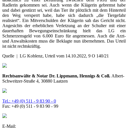
Radlerin gekommen sei. Auch wenn die Klägerin gebremst habe
und dabei gestürzt sei, weil das Tier ihr plötzlich mit dem Hinterteil
den Weg versperrt habe, habe sich dadurch „die Tiergefahr
realisiert“. Ein Mitverschulden der Klägerin sah das Gericht nicht.
Angesichts der erheblichen Verletzung an der Schulter mit einer
dauerhaften Bewegungseinschränkung hielt das LG ein
Schmerzensgeld von 6.000 Euro für angemessen. Auch die Arzt-
und Anwaltskosten muss die Beklagte nun übernehmen. Das Urteil
ist nicht rechtskräftig.
Quelle | LG Koblenz, Urteil vom 14.10.2022, 9 O 140/21
Rechtsanwälte & Notar Dr. Lippmann, Hennigs & Coll.
Albert-
Schweitzer-Straße 4, 30880 Laatzen
Tel.: +49 (0) 511 - 9 83 90 - 0
Fax: +49 (0) 511 - 9 83 90 - 99
E-Mail: