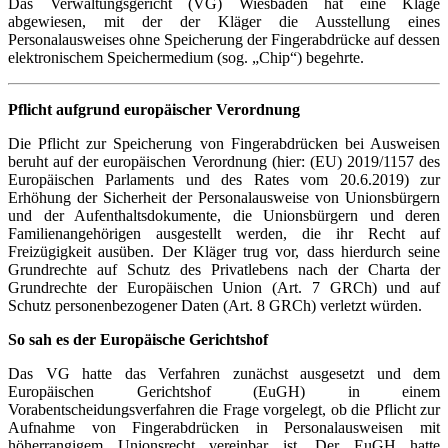
Das Verwaltungsgericht (VG) Wiesbaden hat eine Klage
abgewiesen, mit der der Kläger die Ausstellung eines
Personalausweises ohne Speicherung der Fingerabdrücke auf dessen
elektronischem Speichermedium (sog. „Chip“) begehrte.
Pflicht aufgrund europäischer Verordnung
Die Pflicht zur Speicherung von Fingerabdrücken bei Ausweisen
beruht auf der europäischen Verordnung (hier: (EU) 2019/1157 des
Europäischen Parlaments und des Rates vom 20.6.2019) zur
Erhöhung der Sicherheit der Personalausweise von Unionsbürgern
und der Aufenthaltsdokumente, die Unionsbürgern und deren
Familienangehörigen ausgestellt werden, die ihr Recht auf
Freizügigkeit ausüben. Der Kläger trug vor, dass hierdurch seine
Grundrechte auf Schutz des Privatlebens nach der Charta der
Grundrechte der Europäischen Union (Art. 7 GRCh) und auf
Schutz personenbezogener Daten (Art. 8 GRCh) verletzt würden.
So sah es der Europäische Gerichtshof
Das VG hatte das Verfahren zunächst ausgesetzt und dem
Europäischen Gerichtshof (EuGH) in einem
Vorabentscheidungsverfahren die Frage vorgelegt, ob die Pflicht zur
Aufnahme von Fingerabdrücken in Personalausweisen mit
höherrangigem Unionsrecht vereinbar ist. Der EuGH hatte