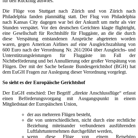
für den Rückflug auswies.
Die Flüge von Stuttgart nach Zürich und von Zürich nach
Philadelphia fanden planmäßig statt. Der Flug von Philadelphia
nach Kansas City dagegen war bei der Ankunft um mehr als vier
Stunden verspätet. Vor den deutschen Gerichten klagte flightright,
eine Gesellschaft für Rechtshilfe für Fluggäste, an die die durch
diese Verspätung entstandenen Ansprüche abgetreten worden
waren, gegen American Airlines auf eine Ausgleichszahlung von
600 Euro nach der Verordnung Nr. 261/2004 über Ausgleichs- und
Unterstützungsleistungen für Fluggäste im Fall der
Nichtbeförderung und bei Annullierung oder großer Verspätung von
Flügen. Der mit der Sache befasste Bundesgerichtshof (BGH) hat
dem EuGH Fragen zur Auslegung dieser Verordnung vorgelegt.
So sieht es der Europäische Gerichtshof
Der EuGH entschied: Der Begriff „direkte Anschlussflüge“ erfasst
einen Beförderungsvorgang mit Ausgangspunkt in einem
Mitgliedstaat der Europäischen Union,
der aus mehreren Flügen besteht,
die von unterschiedlichen, nicht durch eine rechtliche
Beziehung miteinander verbundenen ausführenden
Luftfahrtunternehmen durchgeführt werden,
wenn diese Flüge von einem Reisebüro