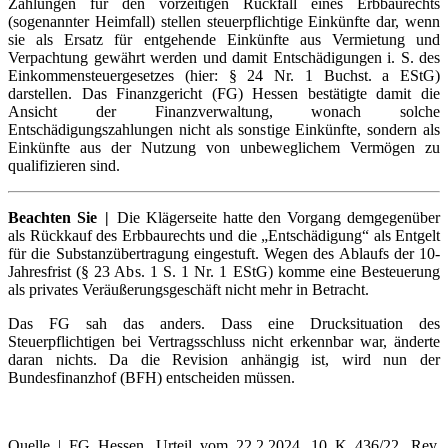
Zahlungen für den vorzeitigen Rückfall eines Erbbaurechts
(sogenannter Heimfall) stellen steuerpflichtige Einkünfte dar, wenn
sie als Ersatz für entgehende Einkünfte aus Vermietung und
Verpachtung gewährt werden und damit Entschädigungen i. S. des
Einkommensteuergesetzes (hier: § 24 Nr. 1 Buchst. a EStG)
darstellen. Das Finanzgericht (FG) Hessen bestätigte damit die
Ansicht der Finanzverwaltung, wonach solche
Entschädigungszahlungen nicht als sonstige Einkünfte, sondern als
Einkünfte aus der Nutzung von unbeweglichem Vermögen zu
qualifizieren sind.
Beachten Sie |
Die Klägerseite hatte den Vorgang demgegenüber
als Rückkauf des Erbbaurechts und die „Entschädigung“ als Entgelt
für die Substanzübertragung eingestuft. Wegen des Ablaufs der 10-
Jahresfrist (§ 23 Abs. 1 S. 1 Nr. 1 EStG) komme eine Besteuerung
als privates Veräußerungsgeschäft nicht mehr in Betracht.
Das FG sah das anders. Dass eine Drucksituation des
Steuerpflichtigen bei Vertragsschluss nicht erkennbar war, änderte
daran nichts. Da die Revision anhängig ist, wird nun der
Bundesfinanzhof (BFH) entscheiden müssen.
Quelle | FG Hessen, Urteil vom 22.2.2024, 10 K 436/22, Rev.