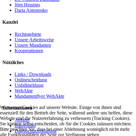
Jörn Hennigs
Daria Antonenko
Kanzlei
Rechtsgebiete
Unsere Arbeitsweise
Unsere Mandanten
Kooperationen
Nützliches
Links / Downloads
Onlinescheidung
Unfallmeldung
WebAkte
Mandantenflyer WebAkte
Wir nutzen Cookies auf unserer Website. Einige von ihnen sind
Informationen
essenziell für den Betrieb der Seite, während andere uns helfen, diese
Website und die Nutzererfahrung zu verbessern (Tracking Cookies).
Anfahrt
Sie können selbst entscheiden, ob Sie die Cookies zulassen möchten.
Impressum
Bitte beachten Sie, dass bei einer Ablehnung womöglich nicht mehr
Datenschutzerklärung
alle Funktionalitäten der Seite zur Verfügung stehen.