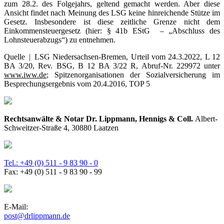
zum 28.2. des Folgejahrs, geltend gemacht werden. Aber diese
Ansicht findet nach Meinung des LSG keine hinreichende Stütze im
Gesetz. Insbesondere ist diese zeitliche Grenze nicht dem
Einkommensteuergesetz (hier: § 41b EStG – „Abschluss des
Lohnsteuerabzugs“) zu entnehmen.
Quelle | LSG Niedersachsen-Bremen, Urteil vom 24.3.2022, L 12
BA 3/20, Rev. BSG, B 12 BA 3/22 R, Abruf-Nr. 229972 unter
www.iww.de
; Spitzenorganisationen der Sozialversicherung im
Besprechungsergebnis vom 20.4.2016, TOP 5
Rechtsanwälte & Notar Dr. Lippmann, Hennigs & Coll.
Albert-
Schweitzer-Straße 4, 30880 Laatzen
Tel.: +49 (0) 511 - 9 83 90 - 0
Fax: +49 (0) 511 - 9 83 90 - 99
E-Mail:
post@drlippmann.de