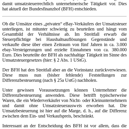
damit umsatzsteuerrechtlich unternehmerische Tätigkeit vor. Dies
hat aktuell der Bundesfinanzhof (BFH) entschieden.
Ob die Umsätze eines „privaten“ eBay-Verkäufers der Umsatzsteuer
unterliegen, ist mitunter schwierig zu beurteilen und hängt vom
Gesamtbild der Verhältnisse ab. Im Streitfall erwarb die
Steuerpflichtige bei Haushaltsauflösungen Gegenstände und
verkaufte diese über einen Zeitraum von fünf Jahren in ca. 3.000
ebay-Versteigerungen und erzielte Einnahmen von ca. 380.000
Euro. Dies beurteilte der BFH als nachhaltige Tätigkeit im Sinne des
Umsatzsteuergesetzes (hier: § 2 Abs. 1 UStG).
Der BFH hat den Streitfall aber an die Vorinstanz zurückverwiesen.
Diese muss nun (bisher fehlende) Feststellungen zur
Differenzbesteuerung (nach § 25a UstG) nachholen.
Unter gewissen Voraussetzungen können Unternehmer die
Differenzbesteuerung anwenden. Diese betrifft typischerweise
Waren, die ein Wiederverkäufer von Nicht- oder Kleinunternehmern
und damit ohne Umsatzsteuerausweis erworben hat. Die
Umsatzbesteuerung ist hier auf die Marge, d. h., auf die Differenz
zwischen dem Ein- und Verkaufspreis, beschränkt.
Interessant an der Entscheidung des BFH ist vor allem, dass die