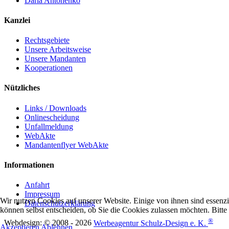
Daria Antonenko
Kanzlei
Rechtsgebiete
Unsere Arbeitsweise
Unsere Mandanten
Kooperationen
Nützliches
Links / Downloads
Onlinescheidung
Unfallmeldung
WebAkte
Mandantenflyer WebAkte
Informationen
Anfahrt
Impressum
Wir nutzen Cookies auf unserer Website. Einige von ihnen sind essenzi
Datenschutzerklärung
können selbst entscheiden, ob Sie die Cookies zulassen möchten. Bitte
®
Webdesign: © 2008 - 2026
Werbeagentur Schulz-Design e. K.
Akzeptieren
Ablehnen