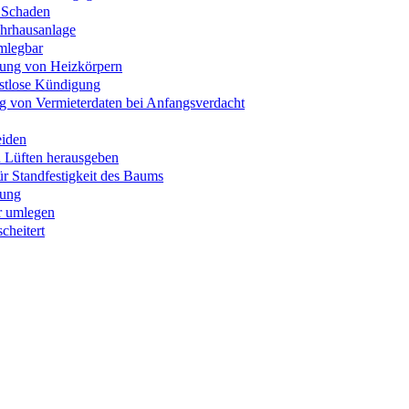
 Schaden
ehrhausanlage
umlegbar
gung von Heizkörpern
ristlose Kündigung
g von Vermieterdaten bei Anfangsverdacht
eiden
en Lüften herausgeben
ür Standfestigkeit des Baums
gung
r umlegen
cheitert