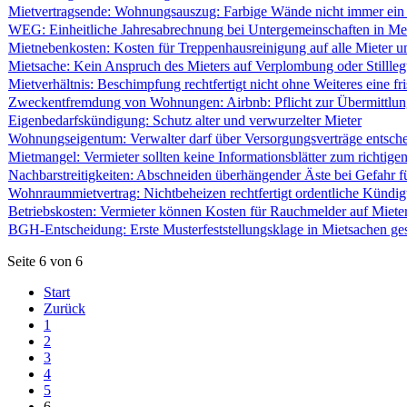
Mietvertragsende: Wohnungsauszug: Farbige Wände nicht immer ein
WEG: Einheitliche Jahresabrechnung bei Untergemeinschaften in M
Mietnebenkosten: Kosten für Treppenhausreinigung auf alle Mieter 
Mietsache: Kein Anspruch des Mieters auf Verplombung oder Stillle
Mietverhältnis: Beschimpfung rechtfertigt nicht ohne Weiteres eine f
Zweckentfremdung von Wohnungen: Airbnb: Pflicht zur Übermittlun
Eigenbedarfskündigung: Schutz alter und verwurzelter Mieter
Wohnungseigentum: Verwalter darf über Versorgungsverträge entsch
Mietmangel: Vermieter sollten keine Informationsblätter zum richtig
Nachbarstreitigkeiten: Abschneiden überhängender Äste bei Gefahr f
Wohnraummietvertrag: Nichtbeheizen rechtfertigt ordentliche Kündi
Betriebskosten: Vermieter können Kosten für Rauchmelder auf Miete
BGH-Entscheidung: Erste Musterfeststellungsklage in Mietsachen ges
Seite 6 von 6
Start
Zurück
1
2
3
4
5
6