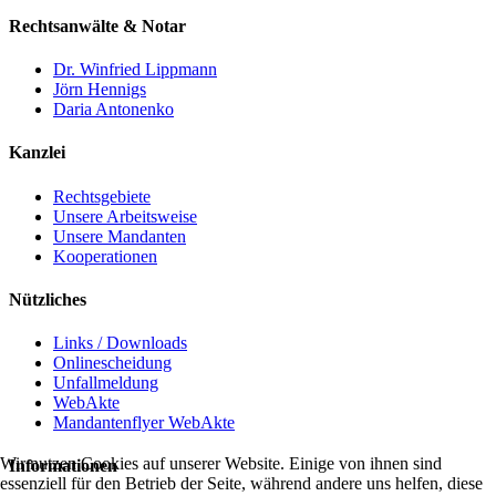
Rechtsanwälte & Notar
Dr. Winfried Lippmann
Jörn Hennigs
Daria Antonenko
Kanzlei
Rechtsgebiete
Unsere Arbeitsweise
Unsere Mandanten
Kooperationen
Nützliches
Links / Downloads
Onlinescheidung
Unfallmeldung
WebAkte
Mandantenflyer WebAkte
Wir nutzen Cookies auf unserer Website. Einige von ihnen sind
Informationen
essenziell für den Betrieb der Seite, während andere uns helfen, diese