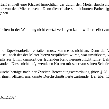
ertrag enthielt eine Klausel hinsichtlich der durch den Mieter durch
e er von dem Mieter ersetzt. Denn dieser habe sie mit bunten Farben (
geben.
eiten in der Wohnung nicht ersetzt verlangen kann, weil er selbst zur
und Tapezierarbeiten erstatten muss, komme es nicht an. Denn der V
el, nach der der Mieter hierzu verpflichtet wurde, war unwirksam, wei
lls zur Unwirksamkeit der laufenden Renovierungspflicht führe. Dah
tstanden. Diese nicht aufgewendeten Kosten müsse er von seinen Schad
Pauschalbeträge nach der Zweiten Berechnungsverordnung (hier: § 28 
hnen offiziell anerkannte Durchschnittswerte zugrunde. Bei über 13
16.12.2024