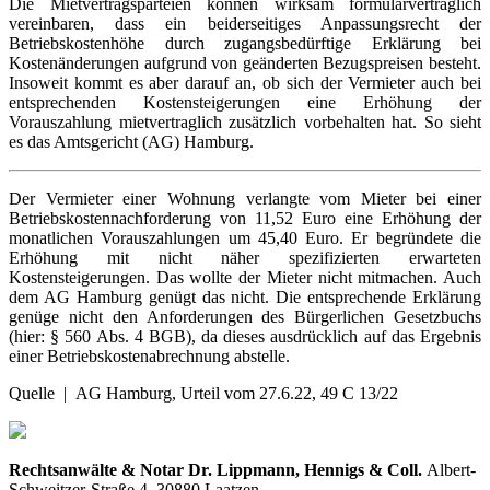
Die Mietvertragsparteien können wirksam formularvertraglich
vereinbaren, dass ein beiderseitiges Anpassungsrecht der
Betriebskostenhöhe durch zugangsbedürftige Erklärung bei
Kostenänderungen aufgrund von geänderten Bezugspreisen besteht.
Insoweit kommt es aber darauf an, ob sich der Vermieter auch bei
entsprechenden Kostensteigerungen eine Erhöhung der
Vorauszahlung mietvertraglich zusätzlich vorbehalten hat. So sieht
es das Amtsgericht (AG) Hamburg.
Der Vermieter einer Wohnung verlangte vom Mieter bei einer
Betriebskostennachforderung von 11,52 Euro eine Erhöhung der
monatlichen Vorauszahlungen um 45,40 Euro. Er begründete die
Erhöhung mit nicht näher spezifizierten erwarteten
Kostensteigerungen. Das wollte der Mieter nicht mitmachen. Auch
dem AG Hamburg genügt das nicht. Die entsprechende Erklärung
genüge nicht den Anforderungen des Bürgerlichen Gesetzbuchs
(hier: § 560 Abs. 4 BGB), da dieses ausdrücklich auf das Ergebnis
einer Betriebskostenabrechnung abstelle.
Quelle | AG Hamburg, Urteil vom 27.6.22, 49 C 13/22
Rechtsanwälte & Notar Dr. Lippmann, Hennigs & Coll.
Albert-
Schweitzer-Straße 4, 30880 Laatzen