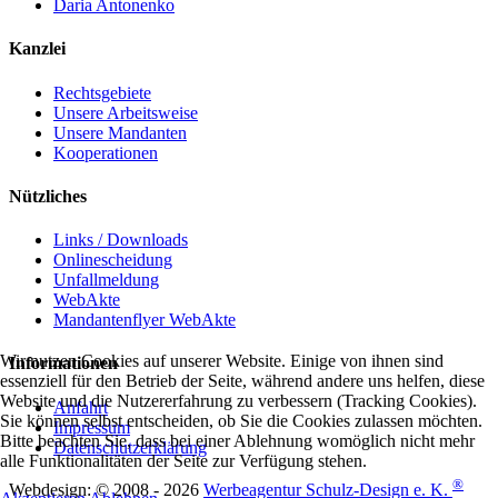
Daria Antonenko
Kanzlei
Rechtsgebiete
Unsere Arbeitsweise
Unsere Mandanten
Kooperationen
Nützliches
Links / Downloads
Onlinescheidung
Unfallmeldung
WebAkte
Mandantenflyer WebAkte
Wir nutzen Cookies auf unserer Website. Einige von ihnen sind
Informationen
essenziell für den Betrieb der Seite, während andere uns helfen, diese
Website und die Nutzererfahrung zu verbessern (Tracking Cookies).
Anfahrt
Sie können selbst entscheiden, ob Sie die Cookies zulassen möchten.
Impressum
Bitte beachten Sie, dass bei einer Ablehnung womöglich nicht mehr
Datenschutzerklärung
alle Funktionalitäten der Seite zur Verfügung stehen.
®
Webdesign: © 2008 - 2026
Werbeagentur Schulz-Design e. K.