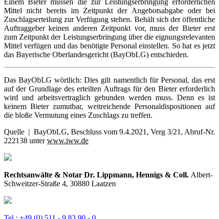
Einem Bieter müssen die zur Leistungserbringung erforderlichen
Mittel nicht bereits im Zeitpunkt der Angebotsabgabe oder bei
Zuschlagserteilung zur Verfügung stehen. Behält sich der öffentliche
Auftraggeber keinen anderen Zeitpunkt vor, muss der Bieter erst
zum Zeitpunkt der Leistungserbringung über die eignungsrelevanten
Mittel verfügen und das benötigte Personal einstellen. So hat es jetzt
das Bayerische Oberlandesgericht (BayObLG) entschieden.
Das BayObLG wörtlich: Dies gilt namentlich für Personal, das erst
auf der Grundlage des erteilten Auftrags für den Bieter erforderlich
wird und arbeitsvertraglich gebunden werden muss. Denn es ist
keinem Bieter zumutbar, weitreichende Personaldispositionen auf
die bloße Vermutung eines Zuschlags zu treffen.
Quelle | BayObLG, Beschluss vom 9.4.2021, Verg 3/21, Abruf-Nr.
222138 unter
www.iww.de
Rechtsanwälte & Notar Dr. Lippmann, Hennigs & Coll.
Albert-
Schweitzer-Straße 4, 30880 Laatzen
Tel.: +49 (0) 511 - 9 83 90 - 0