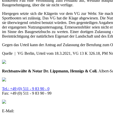
konkreten Fall eine Verbindung zum Festland auf, weshalb Bauplan
Baugenehmigung, über die sie nicht verfüge.
Hiergegen setzte sich die Klägerin vor dem VG zur Wehr. Sie mach
Sportbooten sei zulässig. Das VG hat die Klage abgewiesen. Die Nutz
sie überwiegend ortsfest benutzt würden. Den gegenteiligen Angaben
der ergangenen Nutzungsuntersagung. Ermessensfehler seien nicht ers
im Sinne des Baugesetzbuchs zu werten. Einer dortigen Zulassung d
Beeinträchtigung der natürlichen Eigenart der Landschaft und des 
Gegen das Urteil kann der Antrag auf Zulassung der Berufung zum 
Quelle | VG Berlin, Urteil vom 18.3.2021, VG 13 K 326.18, PM Nr
Rechtsanwälte & Notar Dr. Lippmann, Hennigs & Coll.
Albert-S
Tel.: +49 (0) 511 - 9 83 90 - 0
Fax: +49 (0) 511 - 9 83 90 - 99
E-Mail: