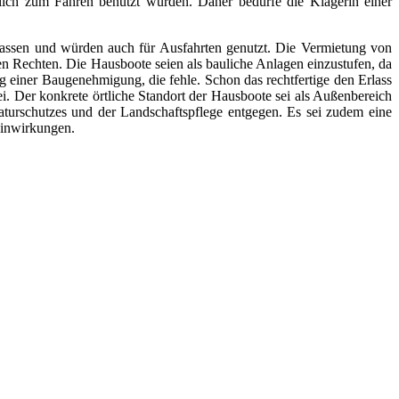
hlich zum Fahren benutzt würden. Daher bedürfe die Klägerin einer
lassen und würden auch für Ausfahrten genutzt. Die Vermietung von
en Rechten. Die Hausboote seien als bauliche Anlagen einzustufen, da
 einer Baugenehmigung, die fehle. Schon das rechtfertige den Erlass
i. Der konkrete örtliche Standort der Hausboote sei als Außenbereich
aturschutzes und der Landschaftspflege entgegen. Es sei zudem eine
teinwirkungen.