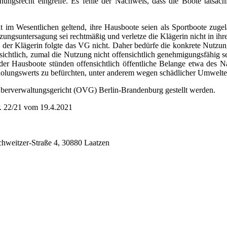
ungsrecht eingreife. Es fehle der Nachweis, dass die Boote tatsäc
t im Wesentlichen geltend, ihre Hausboote seien als Sportboote zuge
ungsuntersagung sei rechtmäßig und verletze die Klägerin nicht in ihr
 der Klägerin folgte das VG nicht. Daher bedürfe die konkrete Nutzung
ichtlich, zumal die Nutzung nicht offensichtlich genehmigungsfähig se
er Hausboote stünden offensichtlich öffentliche Belange etwa des N
Erholungswerts zu befürchten, unter anderem wegen schädlicher Umwel
Oberverwaltungsgericht (OVG) Berlin-Brandenburg gestellt werden.
. 22/21 vom 19.4.2021
chweitzer-Straße 4, 30880 Laatzen