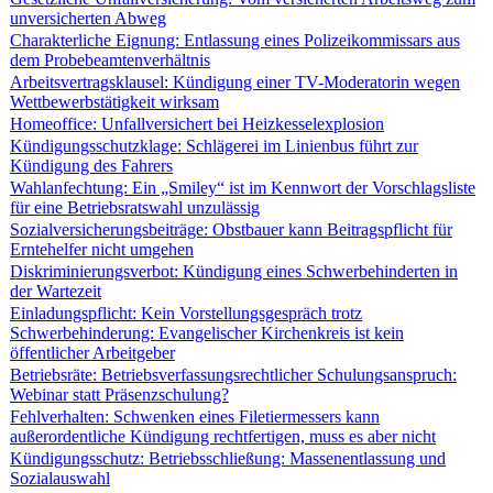
unversicherten Abweg
Charakterliche Eignung: Entlassung eines Polizeikommissars aus
dem Probebeamtenverhältnis
Arbeitsvertragsklausel: Kündigung einer TV-Moderatorin wegen
Wettbewerbstätigkeit wirksam
Homeoffice: Unfallversichert bei Heizkesselexplosion
Kündigungsschutzklage: Schlägerei im Linienbus führt zur
Kündigung des Fahrers
Wahlanfechtung: Ein „Smiley“ ist im Kennwort der Vorschlagsliste
für eine Betriebsratswahl unzulässig
Sozialversicherungsbeiträge: Obstbauer kann Beitragspflicht für
Erntehelfer nicht umgehen
Diskriminierungsverbot: Kündigung eines Schwerbehinderten in
der Wartezeit
Einladungspflicht: Kein Vorstellungsgespräch trotz
Schwerbehinderung: Evangelischer Kirchenkreis ist kein
öffentlicher Arbeitgeber
Betriebsräte: Betriebsverfassungsrechtlicher Schulungsanspruch:
Webinar statt Präsenzschulung?
Fehlverhalten: Schwenken eines Filetiermessers kann
außerordentliche Kündigung rechtfertigen, muss es aber nicht
Kündigungsschutz: Betriebsschließung: Massenentlassung und
Sozialauswahl