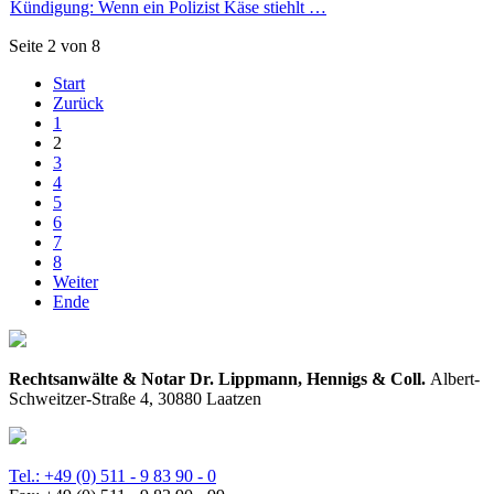
Kündigung: Wenn ein Polizist Käse stiehlt …
Seite 2 von 8
Start
Zurück
1
2
3
4
5
6
7
8
Weiter
Ende
Rechtsanwälte & Notar Dr. Lippmann, Hennigs & Coll.
Albert-
Schweitzer-Straße 4, 30880 Laatzen
Tel.: +49 (0) 511 - 9 83 90 - 0