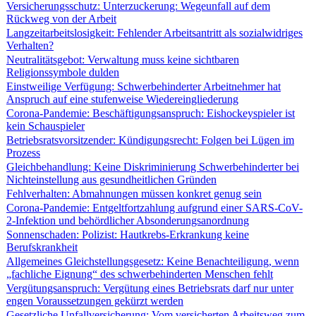
Versicherungsschutz: Unterzuckerung: Wegeunfall auf dem
Rückweg von der Arbeit
Langzeitarbeitslosigkeit: Fehlender Arbeitsantritt als sozialwidriges
Verhalten?
Neutralitätsgebot: Verwaltung muss keine sichtbaren
Religionssymbole dulden
Einstweilige Verfügung: Schwerbehinderter Arbeitnehmer hat
Anspruch auf eine stufenweise Wiedereingliederung
Corona-Pandemie: Beschäftigungsanspruch: Eishockeyspieler ist
kein Schauspieler
Betriebsratsvorsitzender: Kündigungsrecht: Folgen bei Lügen im
Prozess
Gleichbehandlung: Keine Diskriminierung Schwerbehinderter bei
Nichteinstellung aus gesundheitlichen Gründen
Fehlverhalten: Abmahnungen müssen konkret genug sein
Corona-Pandemie: Entgeltfortzahlung aufgrund einer SARS-CoV-
2-Infektion und behördlicher Absonderungsanordnung
Sonnenschaden: Polizist: Hautkrebs-Erkrankung keine
Berufskrankheit
Allgemeines Gleichstellungsgesetz: Keine Benachteiligung, wenn
„fachliche Eignung“ des schwerbehinderten Menschen fehlt
Vergütungsanspruch: Vergütung eines Betriebsrats darf nur unter
engen Voraussetzungen gekürzt werden
Gesetzliche Unfallversicherung: Vom versicherten Arbeitsweg zum