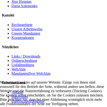
Jörn Hennigs
Daria Antonenko
Kanzlei
Rechtsgebiete
Unsere Arbeitsweise
Unsere Mandanten
Kooperationen
Nützliches
Links / Downloads
Onlinescheidung
Unfallmeldung
WebAkte
Mandantenflyer WebAkte
Wir nutzen Cookies auf unserer Website. Einige von ihnen sind
Informationen
essenziell für den Betrieb der Seite, während andere uns helfen, diese
Website und die Nutzererfahrung zu verbessern (Tracking Cookies).
Anfahrt
Sie können selbst entscheiden, ob Sie die Cookies zulassen möchten.
Impressum
Bitte beachten Sie, dass bei einer Ablehnung womöglich nicht mehr
Datenschutzerklärung
alle Funktionalitäten der Seite zur Verfügung stehen.