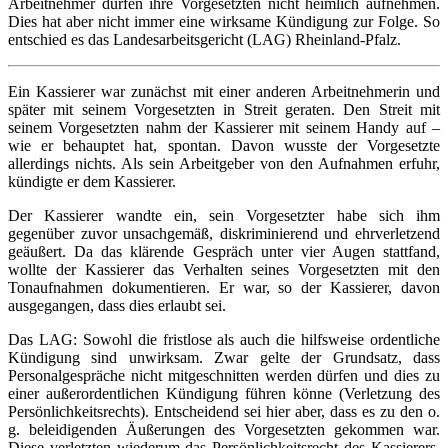
Arbeitnehmer dürfen ihre Vorgesetzten nicht heimlich aufnehmen.
Dies hat aber nicht immer eine wirksame Kündigung zur Folge. So
entschied es das Landesarbeitsgericht (LAG) Rheinland-Pfalz.
Ein Kassierer war zunächst mit einer anderen Arbeitnehmerin und
später mit seinem Vorgesetzten in Streit geraten. Den Streit mit
seinem Vorgesetzten nahm der Kassierer mit seinem Handy auf –
wie er behauptet hat, spontan. Davon wusste der Vorgesetzte
allerdings nichts. Als sein Arbeitgeber von den Aufnahmen erfuhr,
kündigte er dem Kassierer.
Der Kassierer wandte ein, sein Vorgesetzter habe sich ihm
gegenüber zuvor unsachgemäß, diskriminierend und ehrverletzend
geäußert. Da das klärende Gespräch unter vier Augen stattfand,
wollte der Kassierer das Verhalten seines Vorgesetzten mit den
Tonaufnahmen dokumentieren. Er war, so der Kassierer, davon
ausgegangen, dass dies erlaubt sei.
Das LAG: Sowohl die fristlose als auch die hilfsweise ordentliche
Kündigung sind unwirksam. Zwar gelte der Grundsatz, dass
Personalgespräche nicht mitgeschnitten werden dürfen und dies zu
einer außerordentlichen Kündigung führen könne (Verletzung des
Persönlichkeitsrechts). Entscheidend sei hier aber, dass es zu den o.
g. beleidigenden Äußerungen des Vorgesetzten gekommen war.
Diese verletzten wiederum das Persönlichkeitsrecht des Kassierers.