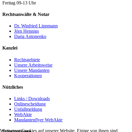
Freitag 09-13 Uhr
Rechtsanwälte & Notar
Dr. Winfried Lippmann
Jörn Hennigs
Daria Antonenko
Kanzlei
Rechtsgebiete
Unsere Arbeitsweise
Unsere Mandanten
Kooperationen
Nützliches
Links / Downloads
Onlinescheidung
Unfallmeldung
WebAkte
Mandantenflyer WebAkte
Wir nutzen Cookies auf unserer Website. Einige von ihnen sind
Informationen