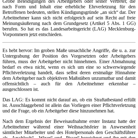
Grobe Beleidigungen des Arbeitgebers oder seiner Vertreter, die
nach Form und Inhalt eine erhebliche Ehrverletzung für den
Betroffenen bedeuten, stellen Kündigungsgründe „an sich“ dar. Der
Arbeitnehmer kann sich nicht erfolgreich auf sein Recht auf freie
Meinungsäußerung nach dem Grundgesetz (Artikel 5 Abs. 1 GG)
berufen. So hat es das Landesarbeitsgericht (LAG) Mecklenburg-
Vorpommern jetzt entschieden.
Es hebt hervor: Im groben Maße unsachliche Angriffe, die u. a. zur
Untergrabung der Position des Vorgesetzten oder Arbeitgebers
führen, muss der Arbeitgeber nicht hinnehmen. Einer Abmahnung
bedarf es etwa nicht, wenn es sich um eine so schwerwiegende
Pflichtverletzung handelt, dass selbst deren erstmalige Hinnahme
dem Arbeitgeber nach objektiven Maßstäben unzumutbar und damit
offensichtlich – auch für den Arbeitnehmer erkennbar –
ausgeschlossen ist.
Das LAG: Es kommt nicht darauf an, ob ein Straftatbestand erfüllt
ist. Ausschlaggebend ist allein das Vorliegen einer Pflichtverletzung
und die Frage, ob ein Arbeitgeber diese hinzunehmen hat.
Nach dem Ergebnis der Beweisaufnahme erster Instanz hatte der
Arbeitnehmer während einer Weihnachtsfeier in Anwesenheit
sämtlicher Mitarbeiter und des Hotelpersonals den Geschäftsführer
als „Arschloch“, „Wixer“ und „Pisser“ bezeichnet und ihn mit den