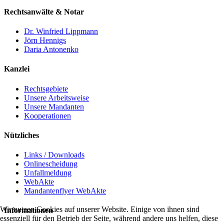
Rechtsanwälte & Notar
Dr. Winfried Lippmann
Jörn Hennigs
Daria Antonenko
Kanzlei
Rechtsgebiete
Unsere Arbeitsweise
Unsere Mandanten
Kooperationen
Nützliches
Links / Downloads
Onlinescheidung
Unfallmeldung
WebAkte
Mandantenflyer WebAkte
Wir nutzen Cookies auf unserer Website. Einige von ihnen sind
Informationen
essenziell für den Betrieb der Seite, während andere uns helfen, diese